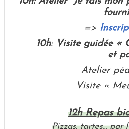
10h: Atelier "Je fais mon
fourn
=>
Inscrip
10h
:
Visite guidée « C
et p
Atelier pédagogi
Visite « Me
12h Repas b
Pizzas, tartes… par 